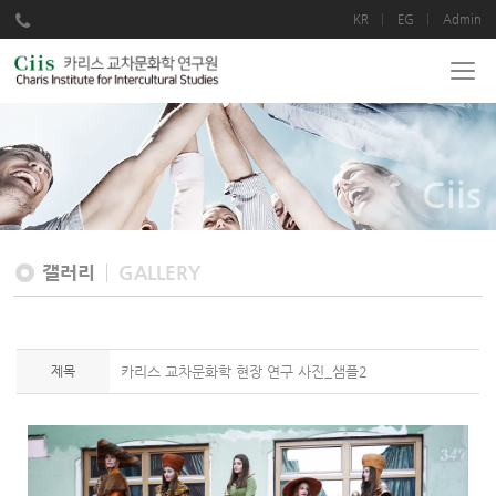
KR
EG
Admin
Ciis
갤러리
GALLERY
제목
카리스 교차문화학 현장 연구 사진_샘플2